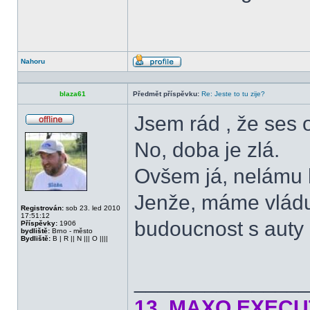
Nahoru
Profil
blaza61
Předmět příspěvku:
Re: Jeste to tu zije?
Jsem rád , že ses 
Offline
No, doba je zlá.
Ovšem já, nelámu h
Jenže, máme vládu 
Registrován:
sob 23. led 2010
17:51:12
budoucnost s auty 
Příspěvky:
1906
bydliště:
Brno - město
Bydliště:
B | R || N ||| O ||||
______________
13. MAXO EXECUTI