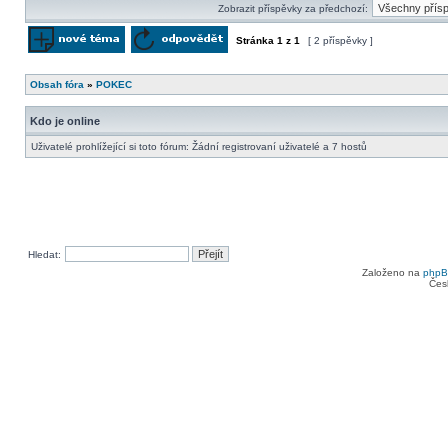
Zobrazit příspěvky za předchozí:
Stránka
1
z
1
[ 2 příspěvky ]
Odeslat nové téma
Odpovědět na téma
Obsah fóra
»
POKEC
Kdo je online
Uživatelé prohlížející si toto fórum: Žádní registrovaní uživatelé a 7 hostů
Hledat:
Založeno na
php
Čes