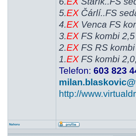
6.
EX
Stařík..FS se
5.
EX
Čárlí..FS sed
4.
EX
Venca FS kom
3.
EX
FS kombi 2,5
2.
EX
FS RS kombi 
1.
EX
FS kombi 2,0
Telefon:
603 823 4
milan.blaskovic@
http://www.virtual
Nahoru
Profil