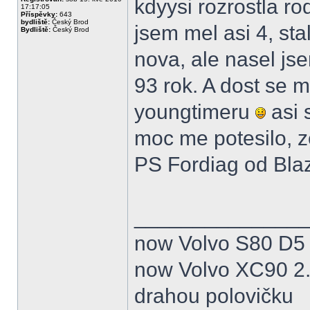
kdyysi rozrostla ro
17:17:05
Příspěvky:
643
bydliště:
Český Brod
jsem mel asi 4, st
Bydliště:
Český Brod
nova, ale nasel j
93 rok. A dost se 
youngtimeru
asi 
moc me potesilo, z
PS Fordiag od Bla
______________
now Volvo S80 D5 
now Volvo XC90 2.
drahou polovičku