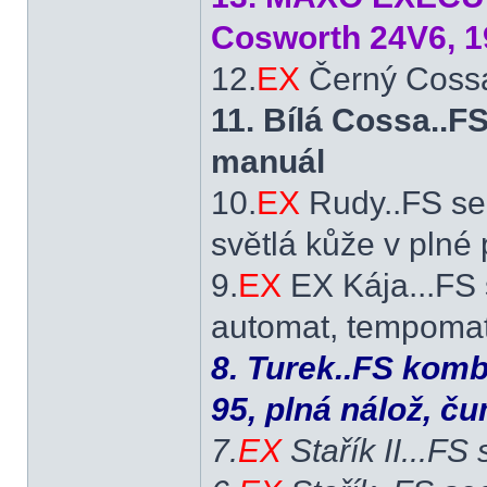
Cosworth 24V6, 1
12.
EX
Černý Cossá
11. Bílá Cossa..
manuál
10.
EX
Rudy..FS se
světlá kůže v plné
9.
EX
EX Kája...FS 
automat, tempomat,
8. Turek..FS komb
95, plná nálož, č
7.
EX
Stařík II...FS