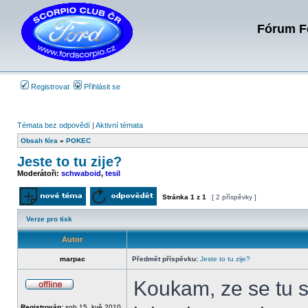
Fórum Fo
Registrovat
Přihlásit se
Témata bez odpovědí
|
Aktivní témata
Obsah fóra
»
POKEC
Jeste to tu zije?
Moderátoři:
schwaboid
,
tesil
Stránka
1
z
1
[ 2 příspěvky ]
Odeslat nové téma
Odpovědět na téma
Verze pro tisk
Autor
marpac
Předmět příspěvku:
Jeste to tu zije?
Koukam, ze se tu s
Offline
Registrován:
sob 15. kvě 2010