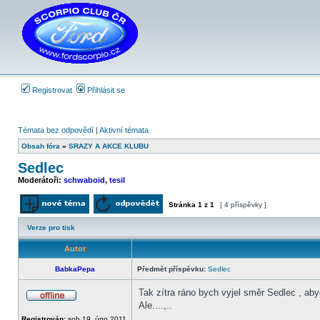
Registrovat
Přihlásit se
Témata bez odpovědí
|
Aktivní témata
Obsah fóra
»
SRAZY A AKCE KLUBU
Sedlec
Moderátoři:
schwaboid
,
tesil
Stránka
1
z
1
[ 4 příspěvky ]
Odeslat nové téma
Odpovědět na téma
Verze pro tisk
Autor
BabkaPepa
Předmět příspěvku:
Sedlec
Tak zítra ráno bych vyjel směr Sedlec , abyc
Ale....,..
Offline
Registrován:
sob 19. úno 2011