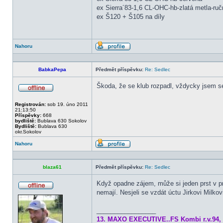
ex Sierra´83-1,6 CL-OHC-hb-zlatá metla-ručn
ex Š120 + Š105 na díly
Nahoru
Profil
BabkaPepa
Předmět příspěvku:
Re: Sedlec
Škoda, že se klub rozpadl, vždycky jsem se
Offline
Registrován:
sob 19. úno 2011
21:13:50
Příspěvky:
668
bydliště:
Bublava 630 Sokolov
Bydliště:
Bublava 630
okr.Sokolov
Nahoru
Profil
blaza61
Předmět příspěvku:
Re: Sedlec
Když opadne zájem, může si jeden prst v p
nemají. Nesjeli se vzdát úctu Jirkovi Milkov
Offline
_________________
13. MAXO EXECUTIVE..FS Kombi r.v.94, 