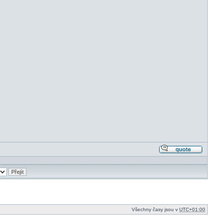
Odpově
s citací
Všechny časy jsou v
UTC+01:00