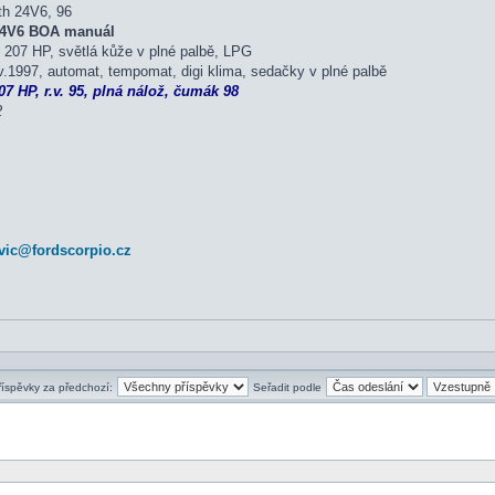
th 24V6, 96
 24V6 BOA manuál
207 HP, světlá kůže v plné palbě, LPG
.1997, automat, tempomat, digi klima, sedačky v plné palbě
7 HP, r.v. 95, plná nálož, čumák 98
2
vic@fordscorpio.cz
říspěvky za předchozí:
Seřadit podle