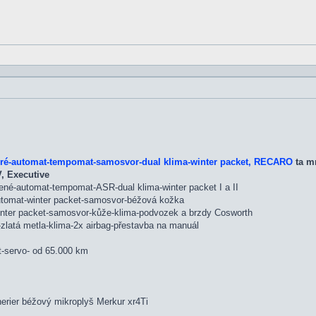
dré-automat-tempomat-samosvor-dual klima-winter packet, RECARO
ta mr
, Executive
ené-automat-tempomat-ASR-dual klima-winter packet I a II
automat-winter packet-samosvor-béžová kožka
inter packet-samosvor-kůže-klima-podvozek a brzdy Cosworth
zlatá metla-klima-2x airbag-přestavba na manuál
t-servo- od 65.000 km
erier béžový mikroplyš Merkur xr4Ti