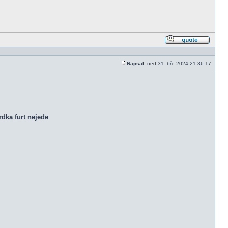
Odpově
s citací
Napsal:
ned 31. bře 2024 21:36:17
Příspěvek
dka furt nejede