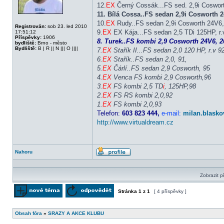
12.
EX
Černý Cossák...FS sed. 2,9i Coswor
11. Bílá Cossa..FS sedan 2,9i Cosworth
10.
EX
Rudy..FS sedan 2,9i Cosworth 24V6, 
Registrován:
sob 23. led 2010
9.
EX
EX Kája...FS sedan 2,5 TDi 125HP, r.v
17:51:12
Příspěvky:
1906
8. Turek..FS kombi 2,9 Cosworth 24V6, 20
bydliště:
Brno - město
Bydliště:
B | R || N ||| O ||||
7.
EX
Stařík II...FS sedan 2,0 120 HP, r.v 9
6.
EX
Stařík..FS sedan 2,0, 91,
5.
EX
Čárlí..FS sedan 2,9 Cosworth, 95
4.
EX
Venca FS kombi 2,9 Cosworth,96
3.
EX
FS kombi 2,5 TD
i
, 125HP,98
2.
EX
FS RS kombi 2,0,92
1.
EX
FS kombi 2,0,93
Telefon:
603 823 444,
e-mail:
milan.blasko
http://www.virtualdream.cz
Nahoru
Profil
Zobrazit p
Stránka
1
z
1
[ 4 příspěvky ]
Odeslat nové téma
Odpovědět na téma
Obsah fóra
»
SRAZY A AKCE KLUBU