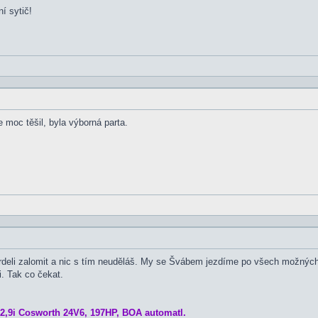
í sytič!
 moc těšil, byla výborná parta.
rdeli zalomit a nic s tím neuděláš. My se Švábem jezdíme po všech možných 
i. Tak co čekat.
2,9i Cosworth 24V6, 197HP, BOA automatl.