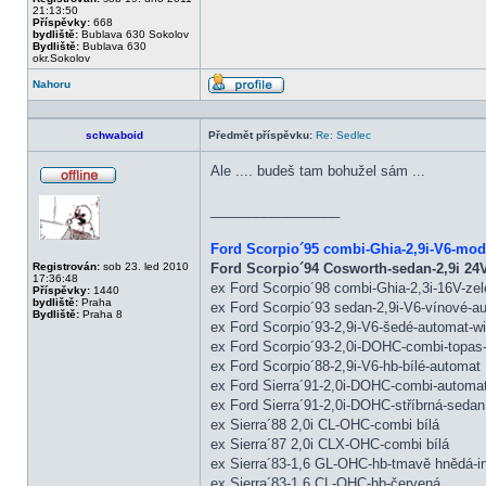
21:13:50
Příspěvky:
668
bydliště:
Bublava 630 Sokolov
Bydliště:
Bublava 630
okr.Sokolov
Nahoru
Profil
schwaboid
Předmět příspěvku:
Re: Sedlec
Ale .... budeš tam bohužel sám ...
Offline
_________________
Ford Scorpio´95 combi-Ghia-2,9i-V6-mo
Registrován:
sob 23. led 2010
Ford Scorpio´94 Cosworth-sedan-2,9i 24V
17:36:48
ex Ford Scorpio´98 combi-Ghia-2,3i-16V-zel
Příspěvky:
1440
bydliště:
Praha
ex Ford Scorpio´93 sedan-2,9i-V6-vínové-
Bydliště:
Praha 8
ex Ford Scorpio´93-2,9i-V6-šedé-automat-w
ex Ford Scorpio´93-2,0i-DOHC-combi-topas-
ex Ford Scorpio´88-2,9i-V6-hb-bílé-automat
ex Ford Sierra´91-2,0i-DOHC-combi-automa
ex Ford Sierra´91-2,0i-DOHC-stříbrná-sedan
ex Sierra´88 2,0i CL-OHC-combi bílá
ex Sierra´87 2,0i CLX-OHC-combi bílá
ex Sierra´83-1,6 GL-OHC-hb-tmavě hnědá-in
ex Sierra´83-1,6 CL-OHC-hb-červená