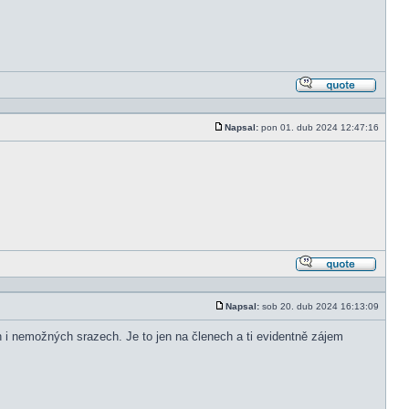
Odpově
s citací
Napsal:
pon 01. dub 2024 12:47:16
Příspěvek
Odpově
s citací
Napsal:
sob 20. dub 2024 16:13:09
Příspěvek
i nemožných srazech. Je to jen na členech a ti evidentně zájem