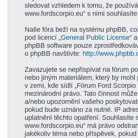
sledovat vzhledem k tomu, že používá
www.fordscorpio.eu“ s nimi souhlasíte
Naše fóra beží na systému phpBB, což 
pod licencí „
General Public License
“ 
phpBB software pouze zprostředkovává
o phpBB navštivte:
http://www.phpbb.
Zavazujete se nepřispívat na fórum p
nebo jiným materiálem, který by mohl
v zemi, kde sídlí „Fórum Ford Scorpio
mezinárodní právo. Tato činnost může
a/nebo upozornění vašeho poskytovatel
pokud bude uznáno za nutné. IP adres
uplatnění těchto opatření. Souhlasíte 
www.fordscorpio.eu“ má právo odstran
jakékoliv téma nebo příspěvek, pokud 