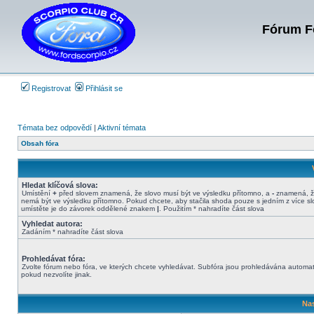
Fórum Fo
Registrovat
Přihlásit se
Témata bez odpovědí
|
Aktivní témata
Obsah fóra
Hledat klíčová slova:
Umístění
+
před slovem znamená, že slovo musí být ve výsledku přítomno, a
-
znamená, ž
nemá být ve výsledku přítomno. Pokud chcete, aby stačila shoda pouze s jedním z více sl
umístěte je do závorek oddělené znakem
|
. Použitím * nahradíte část slova
Vyhledat autora:
Zadáním * nahradíte část slova
Prohledávat fóra:
Zvolte fórum nebo fóra, ve kterých chcete vyhledávat. Subfóra jsou prohledávána automat
pokud nezvolíte jinak.
Nas