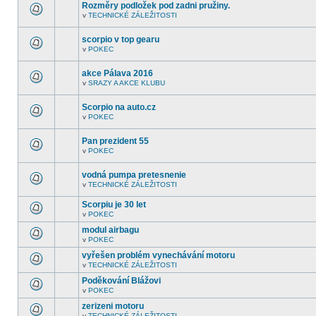
fóru
Rozměry podložek pod zadni pružiny.
nejsou
v
TECHNICKÉ ZÁLEŽITOSTI
další
V
nepřečtená
tomto
témata.
fóru
scorpio v top gearu
nejsou
v
POKEC
další
V
nepřečtená
tomto
témata.
fóru
akce Pálava 2016
nejsou
v
SRAZY A AKCE KLUBU
další
V
nepřečtená
tomto
témata.
fóru
Scorpio na auto.cz
nejsou
v
POKEC
další
V
nepřečtená
tomto
témata.
fóru
Pan prezident 55
nejsou
v
POKEC
další
V
nepřečtená
tomto
témata.
fóru
vodná pumpa pretesnenie
nejsou
v
TECHNICKÉ ZÁLEŽITOSTI
další
V
nepřečtená
tomto
témata.
Scorpiu je 30 let
fóru
nejsou
v
POKEC
V
další
tomto
nepřečtená
modul airbagu
fóru
témata.
v
POKEC
nejsou
V
další
tomto
vyřešen problém vynechávání motoru
nepřečtená
fóru
témata.
v
TECHNICKÉ ZÁLEŽITOSTI
nejsou
V
další
tomto
Poděkování Blážovi
nepřečtená
fóru
témata.
v
POKEC
nejsou
V
další
tomto
zerizeni motoru
nepřečtená
fóru
témata.
v
TECHNICKÉ ZÁLEŽITOSTI