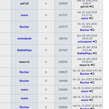
poslední
sob 28. kvě 2016
příspěvek
pet'oš
0
165529
9:08:47
pet'oš
Zobrazit
poslední
úte 10. kvě 2016
příspěvek
marsi
0
167137
21:27:01
marsi
Zobrazit
poslední
čtv 31. bře 2016
příspěvek
Buchar
0
197273
10:54:01
Buchar
Zobrazit
poslední
pon 28. bře 2016
příspěvek
schwaboid
0
166752
18:41:39
schwaboid
Zobrazit
poslední
pon 28. bře 2016
příspěvek
BabkaPepa
0
167402
6:12:46
BabkaPepa
Zobrazit
poslední
sob 19. bře 2016
příspěvek
maco-lv
0
166040
23:39:40
maco-lv
Zobrazit
poslední
čtv 10. bře 2016 9:57:49
Buchar
0
200625
příspěvek
Buchar
Zobrazit
poslední
čtv 10. pro 2015 9:58:09
Buchar
0
166458
příspěvek
Buchar
Zobrazit
poslední
čtv 29. říj 2015 19:29:43
marsi
0
165406
příspěvek
marsi
Zobrazit
poslední
pát 16. říj 2015 16:00:34
marsi
0
167022
příspěvek
marsi
Zobrazit
poslední
ned 11. říj 2015 19:44:18
Buchar
0
165846
příspěvek
Buchar