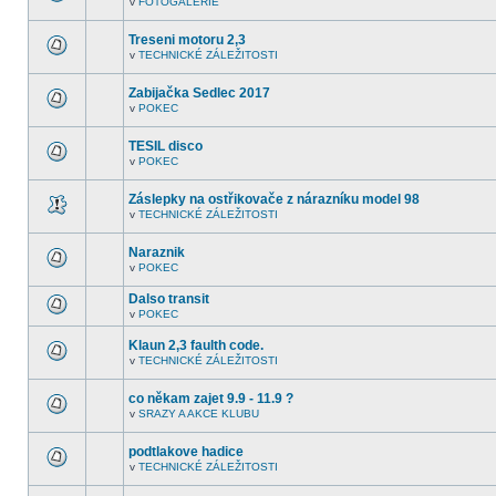
v
FOTOGALERIE
další
V
nepřečtená
tomto
témata.
fóru
Treseni motoru 2,3
nejsou
v
TECHNICKÉ ZÁLEŽITOSTI
další
V
nepřečtená
tomto
témata.
fóru
Zabijačka Sedlec 2017
nejsou
v
POKEC
další
V
nepřečtená
tomto
témata.
fóru
TESIL disco
nejsou
v
POKEC
další
V
nepřečtená
tomto
témata.
fóru
Záslepky na ostřikovače z nárazníku model 98
nejsou
v
TECHNICKÉ ZÁLEŽITOSTI
další
V
nepřečtená
tomto
témata.
fóru
Naraznik
nejsou
v
POKEC
další
V
nepřečtená
tomto
témata.
Dalso transit
fóru
nejsou
v
POKEC
V
další
tomto
nepřečtená
Klaun 2,3 faulth code.
fóru
témata.
nejsou
v
TECHNICKÉ ZÁLEŽITOSTI
V
další
tomto
nepřečtená
fóru
témata.
co někam zajet 9.9 - 11.9 ?
nejsou
v
SRAZY A AKCE KLUBU
další
V
nepřečtená
tomto
témata.
fóru
podtlakove hadice
nejsou
v
TECHNICKÉ ZÁLEŽITOSTI
další
V
nepřečtená
tomto
témata.