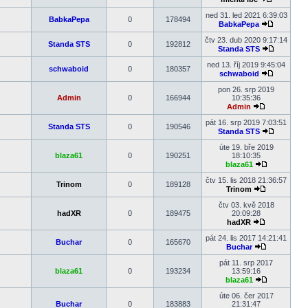
Zobrazit
poslední
ned 31. led 2021 6:39:03
BabkaPepa
0
178494
příspěvek
BabkaPepa
Zobrazit
poslední
čtv 23. dub 2020 9:17:14
Standa STS
0
192812
příspěvek
Standa STS
Zobrazit
poslední
ned 13. říj 2019 9:45:04
schwaboid
0
180357
příspěvek
schwaboid
Zobrazit
poslední
pon 26. srp 2019
příspěvek
Admin
0
166944
10:35:36
Admin
Zobrazit
poslední
pát 16. srp 2019 7:03:51
Standa STS
0
190546
příspěvek
Standa STS
Zobrazit
poslední
úte 19. bře 2019
příspěvek
blaza61
0
190251
18:10:35
blaza61
Zobrazit
poslední
čtv 15. lis 2018 21:36:57
Trinom
0
189128
příspěvek
Trinom
Zobrazit
poslední
čtv 03. kvě 2018
příspěvek
hadXR
0
189475
20:09:28
hadXR
Zobrazit
poslední
pát 24. lis 2017 14:21:41
Buchar
0
165670
příspěvek
Buchar
Zobrazit
poslední
pát 11. srp 2017
příspěvek
blaza61
0
193234
13:59:16
blaza61
Zobrazit
poslední
úte 06. čer 2017
příspěvek
Buchar
0
183883
21:31:47