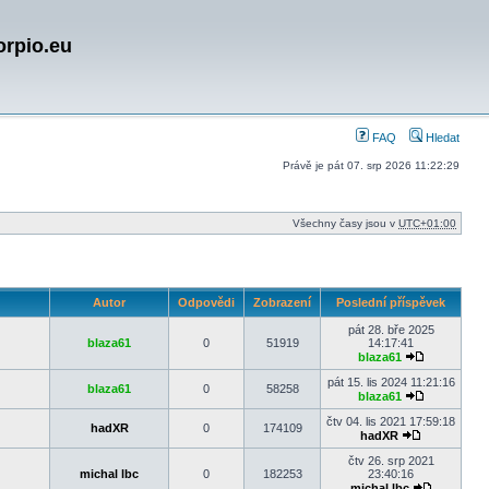
orpio.eu
FAQ
Hledat
Právě je pát 07. srp 2026 11:22:29
Všechny časy jsou v
UTC+01:00
Autor
Odpovědi
Zobrazení
Poslední příspěvek
pát 28. bře 2025
blaza61
0
51919
14:17:41
blaza61
Zobrazit
poslední
pát 15. lis 2024 11:21:16
blaza61
0
58258
příspěvek
blaza61
Zobrazit
poslední
čtv 04. lis 2021 17:59:18
hadXR
0
174109
příspěvek
hadXR
Zobrazit
poslední
čtv 26. srp 2021
příspěvek
michal lbc
0
182253
23:40:16
michal lbc