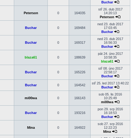
Buchar
Zobrazit
poslední
stř 26. dub 2017
příspěvek
Peterson
0
164035
14:20:13
Peterson
Zobrazit
poslední
ned 23. dub 2017
příspěvek
Buchar
0
169484
17:03:45
Buchar
Zobrazit
poslední
ned 23. dub 2017
příspěvek
Buchar
0
169317
16:56:33
Buchar
Zobrazit
poslední
pát 24. úno 2017
příspěvek
blaza61
0
188639
10:58:35
blaza61
Zobrazit
poslední
stř 08. úno 2017
příspěvek
Buchar
0
165226
22:58:17
Buchar
Zobrazit
poslední
stř 25. led 2017 13:40:22
Buchar
0
164542
příspěvek
Buchar
Zobrazit
poslední
sob 05. lis 2016
příspěvek
mi00wa
0
166143
10:25:49
mi00wa
Zobrazit
poslední
pon 29. srp 2016
příspěvek
Buchar
0
193216
16:18:53
Buchar
Zobrazit
poslední
sob 27. srp 2016
příspěvek
Mina
0
164922
12:22:23
Mina
Zobrazit