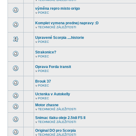
nejsou
V
další
tomto
nepřečtená
výměna repro misto origo
fóru
témata.
nejsou
v
POKEC
V
další
tomto
nepřečtená
fóru
témata.
Komplet vymena prednej napravy :D
nejsou
v
TECHNICKÉ ZÁLEŽITOSTI
další
V
nepřečtená
tomto
témata.
fóru
Upravené Scorpia ....historie
nejsou
v
POKEC
další
V
nepřečtená
tomto
témata.
fóru
Strakonice?
nejsou
v
POKEC
další
V
nepřečtená
tomto
témata.
fóru
Oprava Forda transit
nejsou
v
POKEC
další
V
nepřečtená
tomto
témata.
fóru
Brouk 37
nejsou
v
POKEC
další
V
nepřečtená
tomto
témata.
Uctenka v Autokelly
fóru
nejsou
v
POKEC
V
další
tomto
nepřečtená
Motor zhasne
fóru
témata.
v
TECHNICKÉ ZÁLEŽITOSTI
nejsou
V
další
tomto
nepřečtená
Snimac tlaku oleje 2.5tdi FS II
fóru
témata.
nejsou
v
TECHNICKÉ ZÁLEŽITOSTI
V
další
tomto
nepřečtená
Original DO pro Scorpia
fóru
témata.
nejsou
v
TECHNICKÉ ZÁLEŽITOSTI