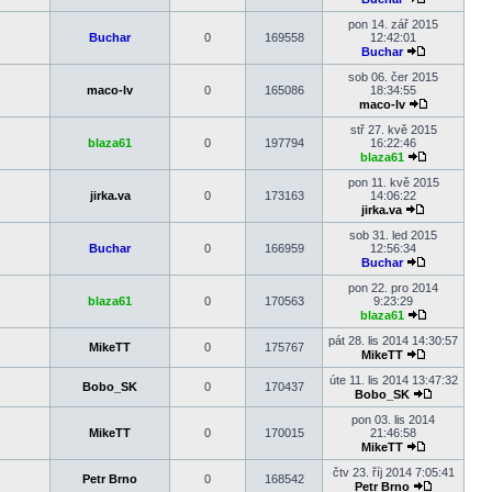
Zobrazit
poslední
pon 14. zář 2015
příspěvek
Buchar
0
169558
12:42:01
Buchar
Zobrazit
poslední
sob 06. čer 2015
příspěvek
maco-lv
0
165086
18:34:55
maco-lv
Zobrazit
poslední
stř 27. kvě 2015
příspěvek
blaza61
0
197794
16:22:46
blaza61
Zobrazit
poslední
pon 11. kvě 2015
příspěvek
jirka.va
0
173163
14:06:22
jirka.va
Zobrazit
poslední
sob 31. led 2015
příspěvek
Buchar
0
166959
12:56:34
Buchar
Zobrazit
poslední
pon 22. pro 2014
příspěvek
blaza61
0
170563
9:23:29
blaza61
Zobrazit
poslední
pát 28. lis 2014 14:30:57
MikeTT
0
175767
příspěvek
MikeTT
Zobrazit
poslední
úte 11. lis 2014 13:47:32
Bobo_SK
0
170437
příspěvek
Bobo_SK
Zobrazit
poslední
pon 03. lis 2014
příspěvek
MikeTT
0
170015
21:46:58
MikeTT
Zobrazit
poslední
čtv 23. říj 2014 7:05:41
Petr Brno
0
168542
příspěvek
Petr Brno