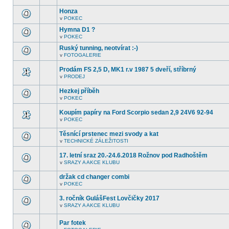
další
tomto
nepřečtená
Honza
fóru
témata.
nejsou
v
POKEC
V
další
tomto
nepřečtená
Hymna D1 ?
fóru
témata.
v
POKEC
nejsou
V
další
tomto
Ruský tunning, neotvírat :-)
nepřečtená
fóru
témata.
v
FOTOGALERIE
nejsou
V
další
tomto
nepřečtená
Prodám FS 2,5 D, MK1 r.v 1987 5 dveří, stříbrný
fóru
témata.
nejsou
v
PRODEJ
V
další
tomto
nepřečtená
Hezkej příběh
fóru
témata.
nejsou
v
POKEC
V
další
tomto
nepřečtená
Koupím papíry na Ford Scorpio sedan 2,9 24V6 92-94
fóru
témata.
nejsou
v
POKEC
V
další
tomto
nepřečtená
Těsnící prstenec mezi svody a kat
fóru
témata.
nejsou
v
TECHNICKÉ ZÁLEŽITOSTI
V
další
tomto
nepřečtená
17. letní sraz 20.-24.6.2018 Rožnov pod Radhoštěm
fóru
témata.
nejsou
v
SRAZY A AKCE KLUBU
V
další
tomto
nepřečtená
držak cd changer combi
fóru
témata.
nejsou
v
POKEC
V
další
tomto
nepřečtená
3. ročník GulášFest Lovčičky 2017
fóru
témata.
nejsou
v
SRAZY A AKCE KLUBU
V
další
tomto
nepřečtená
fóru
témata.
Par fotek
nejsou