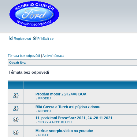
Registrovat
Přihlásit se
Témata bez odpovědí
|
Aktivní témata
Obsah fóra
Témata bez odpovědí
Prodám motor 2,9i 24V6 BOA
v
PRODEJ
V
tomto
Bílá Cossa a Turek asi půjdou z domu.
fóru
nejsou
v
PRODEJ
V
další
tomto
nepřečtená
11. podzimní PraseSraz 2021, 24.-28.11.2021
fóru
témata.
v
SRAZY A AKCE KLUBU
nejsou
V
další
tomto
nepřečtená
Merkur scorpio-video na youtube
fóru
témata.
nejsou
v
POKEC
V