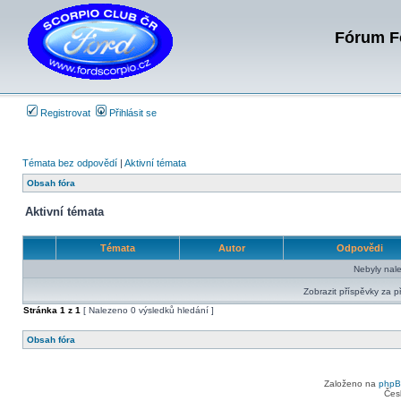
Fórum Fo
Registrovat
Přihlásit se
Témata bez odpovědí
|
Aktivní témata
Obsah fóra
Aktivní témata
Témata
Autor
Odpovědi
Nebyly nal
Zobrazit příspěvky za p
Stránka
1
z
1
[ Nalezeno 0 výsledků hledání ]
Obsah fóra
Založeno na
php
Čes