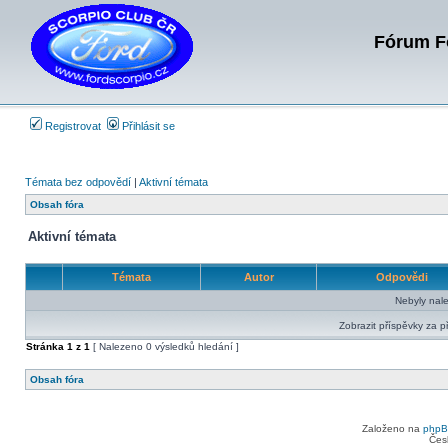
Fórum Fo
Registrovat
Přihlásit se
Témata bez odpovědí
|
Aktivní témata
Obsah fóra
Aktivní témata
Témata
Autor
Odpovědi
Nebyly nal
Zobrazit příspěvky za p
Stránka
1
z
1
[ Nalezeno 0 výsledků hledání ]
Obsah fóra
Založeno na
php
Čes