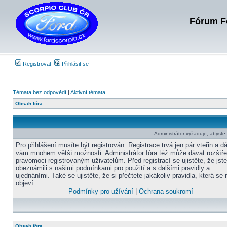
Fórum Fo
Registrovat
Přihlásit se
Témata bez odpovědí
|
Aktivní témata
Obsah fóra
Administrátor vyžaduje, abyste b
Pro přihlášení musíte být registrován. Registrace trvá jen pár vteřin a d
vám mnohem větší možnosti. Administrátor fóra též může dávat rozšíř
pravomoci registrovaným uživatelům. Před registrací se ujistěte, že jst
obeznámili s našimi podmínkami pro použití a s dalšími pravidly a
ujednáními. Také se ujistěte, že si přečtete jakákoliv pravidla, která se 
objeví.
Podmínky pro užívání
|
Ochrana soukromí
Obsah fóra