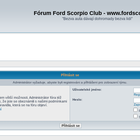
Fórum Ford Scorpio Club - www.fordsc
"Bezva auta dávají dohromady bezva lidi"
Přihlásit se
Administrátor vyžaduje, abyste byli registrováni a přihlášeni pro zobrazení týmu.
Uživatelské jméno:
Regi
em větší možnosti. Administrátor fóra též
Heslo:
e, že jste se obeznámili s našimi podmínkami
Zapo
pravidla, která se na fóru objeví.
í