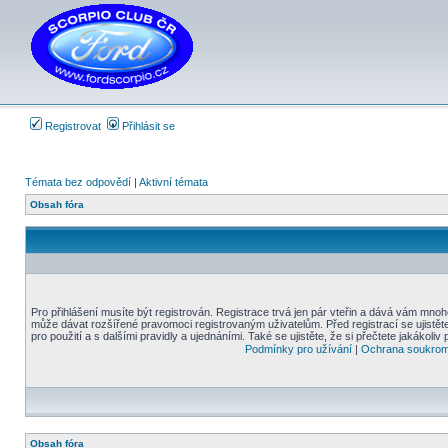
Registrovat
Přihlásit se
Témata bez odpovědí
|
Aktivní témata
Obsah fóra
Pro přihlášení musíte být registrován. Registrace trvá jen pár vteřin a dává vám mnoh
může dávat rozšířené pravomoci registrovaným uživatelům. Před registrací se ujistět
pro použití a s dalšími pravidly a ujednáními. Také se ujistěte, že si přečtete jakákoliv 
Podmínky pro užívání
|
Ochrana soukrom
Obsah fóra