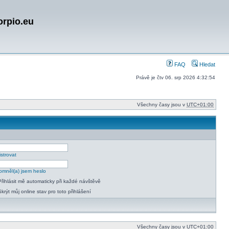
orpio.eu
FAQ
Hledat
Právě je čtv 06. srp 2026 4:32:54
Všechny časy jsou v
UTC+01:00
strovat
mněl(a) jsem heslo
Přihlásit mě automaticky při každé návštěvě
Skrýt můj online stav pro toto přihlášení
Všechny časy jsou v
UTC+01:00