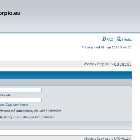
orpio.eu
FAQ
Hledat
Právě je ned 09. srp 2026 8:44:06
Všechny časy jsou v
UTC+01:00
strovat
mněl(a) jsem heslo
Přihlásit mě automaticky při každé návštěvě
Skrýt můj online stav pro toto přihlášení
Všechny časy jsou v
UTC+01:00