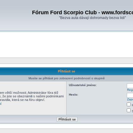
Fórum Ford Scorpio Club - www.fordsc
"Bezva auta dávají dohromady bezva lidi"
Přihlásit se
Musíte se přihlásit pro zobrazení podrobností o skupině
Uživatelské jméno:
Regi
em větší možnosti. Administrátor fóra též
Heslo:
e, že jste se obeznámili s našimi podmínkami
Zapo
pravidla, která se na fóru objeví.
í