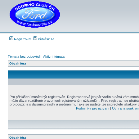
Registrovat
Přihlásit se
Témata bez odpovědí
|
Aktivní témata
Obsah fóra
Pro přihlášení musíte být registrován. Registrace trvá jen pár vteřin a dává vám mnoh
může dávat rozšířené pravomoci registrovaným uživatelům. Před registrací se ujistět
pro použití a s dalšími pravidly a ujednáními. Také se ujistěte, že si přečtete jakákoliv 
Podmínky pro užívání
|
Ochrana soukrom
Obsah fóra