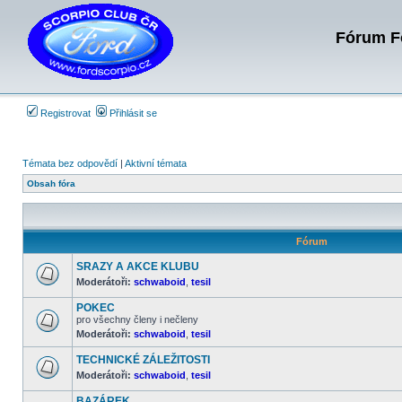
Fórum Fo
Registrovat
Přihlásit se
Témata bez odpovědí
|
Aktivní témata
Obsah fóra
Fórum
SRAZY A AKCE KLUBU
Moderátoři:
schwaboid
,
tesil
Žádné
nové
POKEC
příspěvky
pro všechny členy i nečleny
Moderátoři:
schwaboid
,
tesil
Žádné
nové
příspěvky
TECHNICKÉ ZÁLEŽITOSTI
Moderátoři:
schwaboid
,
tesil
Žádné
nové
BAZÁREK