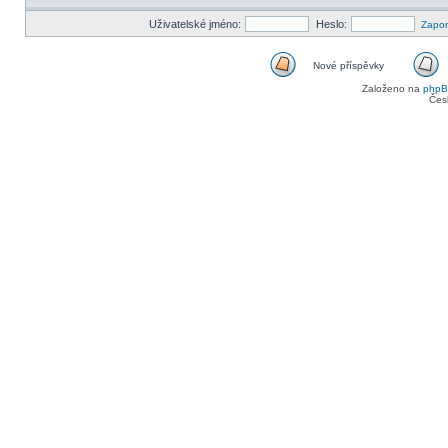
Uživatelské jméno:
Heslo:
Zapom
Nové příspěvky
Nové
Založeno na
php
příspěvky
Čes