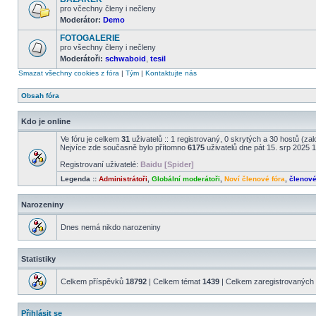
příspěvky
pro včechny členy i nečleny
Moderátor:
Demo
Žádné
nové
FOTOGALERIE
příspěvky
pro všechny členy i nečleny
Moderátoři:
schwaboid
,
tesil
Žádné
nové
Smazat všechny cookies z fóra
|
Tým
|
Kontaktujte nás
příspěvky
Obsah fóra
Kdo je online
Ve fóru je celkem
31
uživatelů :: 1 registrovaný, 0 skrytých a 30 hostů (za
Nejvíce zde současně bylo přítomno
6175
uživatelů dne pát 15. srp 2025 
Registrovaní uživatelé:
Baidu [Spider]
Legenda ::
Administrátoři
,
Globální moderátoři
,
Noví členové fóra
,
členov
Narozeniny
Dnes nemá nikdo narozeniny
Statistiky
Celkem příspěvků
18792
| Celkem témat
1439
| Celkem zaregistrovaných 
Přihlásit se